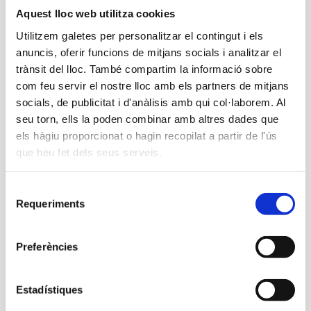
Aquest lloc web utilitza cookies
Utilitzem galetes per personalitzar el contingut i els
Productes de producció pròpia, llet de vaca eco de la
anuncis, oferir funcions de mitjans socials i analitzar el
raça Brown Swiss (la suïssa d’abans), iogurt natural,
trànsit del lloc. També compartim la informació sobre
iogurt amb melmelada de maduixa del Pirineu i
com feu servir el nostre lloc amb els partners de mitjans
iogurt desnatat, patata, gra i farina espelta, blat
socials, de publicitat i d'anàlisis amb qui col·laborem. Al
seu torn, ells la poden combinar amb altres dades que
persa (khorasan), llenya d’Alsina, etc.
els hàgiu proporcionat o hagin recopilat a partir de l'ús
Pots trucar-nos al telèfons
687 97 43 02 – 607 84 22
que heu fet dels seus serveis.
83
o apropar-te a la nostra
explotació ubicada a
Aravell (Alt Urgell)
i comprar directament a la nostra
Selecció
Requeriments
de
AGROBOTIGA
.,
consentiment
Preferències
Estadístiques