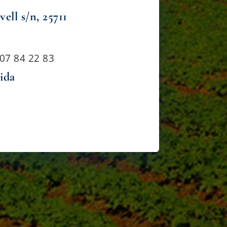
ell s/n, 25711
607 84 22 83
ida