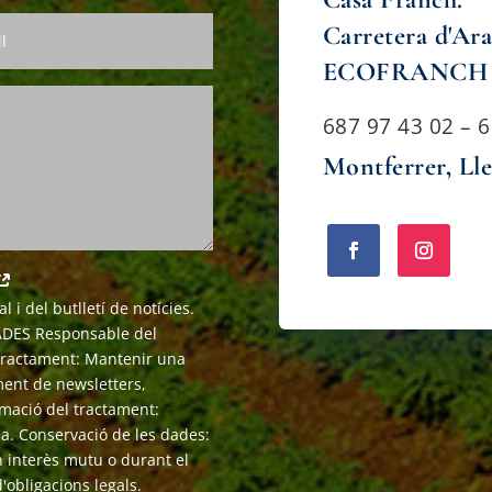
Carretera d'Arav
ECOFRANCH
687 97 43 02 – 
Montferrer, Lle
 i del butlletí de notícies.
DES Responsable del
 tractament: Mantenir una
ament de newsletters,
mació del tractament:
da. Conservació de les dades:
 interès mutu o durant el
obligacions legals.