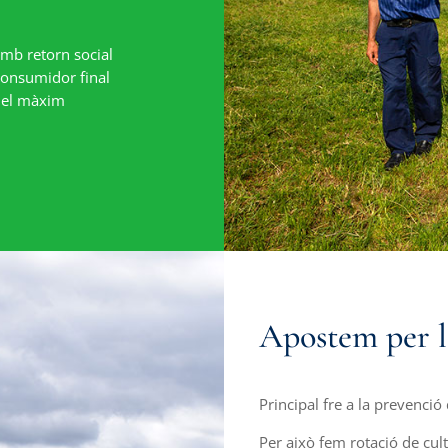
amb retorn social
 consumidor final
r el màxim
Apostem per la
Principal fre a la prevenció
Per això fem rotació de culti