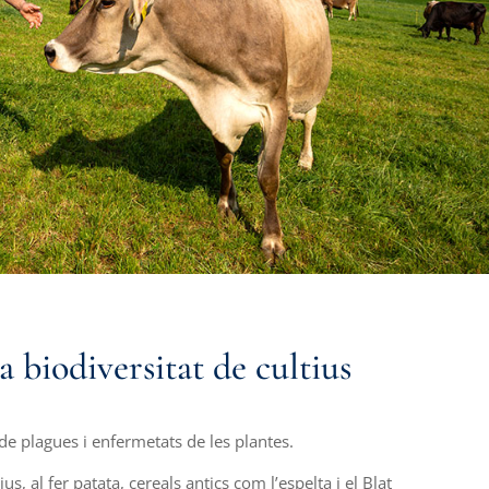
 biodiversitat de cultius
 de plagues i enfermetats de les plantes.
us, al fer patata, cereals antics com l’espelta i el Blat