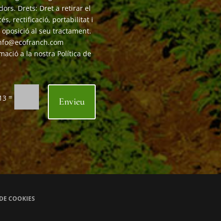
ors. Drets: Dret a retirar el
 rectificació, portabilitat i
o oposició al seu tractament.
 info@ecofranch.com
ació a la nostra Política de
=
 13
Envieu
 DE COOKIES