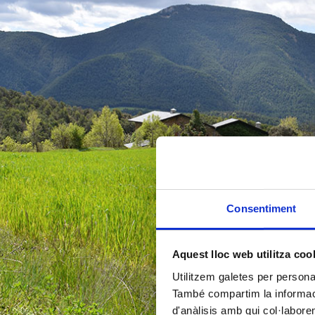
Consentiment
Aquest lloc web utilitza coo
Utilitzem galetes per personali
També compartim la informació
d'anàlisis amb qui col·labore