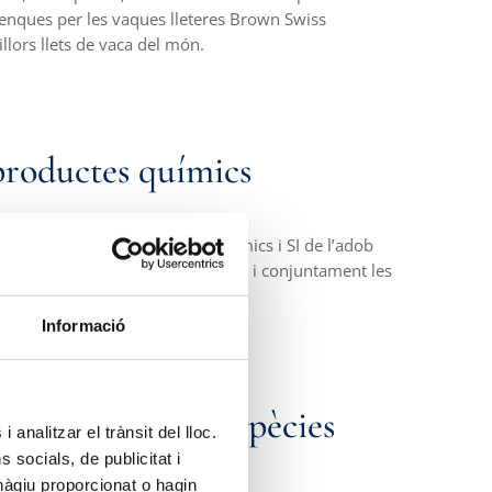
enques per les vaques lleteres Brown Swiss
llors llets de vaca del món.
productes químics
a NO utilització de productes químics i SI de l’adob
alimentar els èssers vius del sòl i conjuntament les
Informació
’una
flora
rica d’espècies
 analitzar el trànsit del lloc.
ctona
socials, de publicitat i
hàgiu proporcionat o hagin