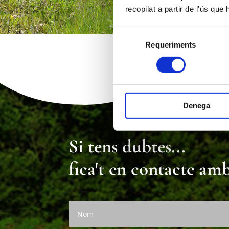
recopilat a partir de l'ús que
Selecció
Requeriments
de
consentiment
Denega
Si tens dubtes...
fica't en contacte amb