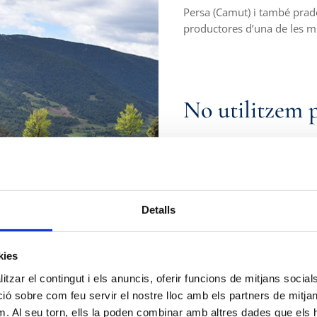
Persa (Camut) i també prad
productores d’una de les mi
No utilitzem 
En els nostres valors està l
orgànic en fem compost per 
plantes que hi sembrem.
Detalls
kies
Tenim cura d
tzar el contingut i els anuncis, oferir funcions de mitjans socials i
vegetals i
autò
 sobre com feu servir el nostre lloc amb els partners de mitjans 
m. Al seu torn, ells la poden combinar amb altres dades que els 