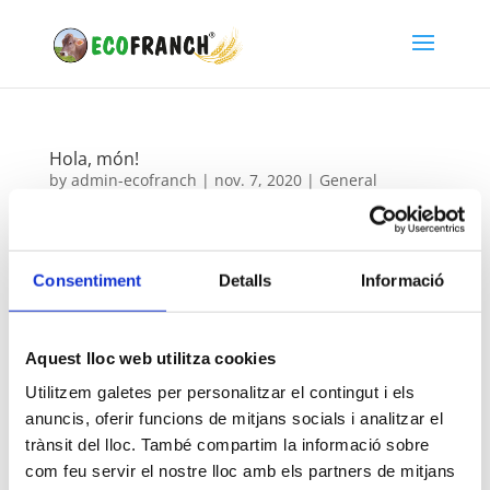
Hola, món!
by
admin-ecofranch
|
nov. 7, 2020
|
General
Benvinguts al WordPress. Aquest és la primera
entrada. Editeu-la o suprimiu-la, i aleshores
comenceu a escriure!
Consentiment
Detalls
Informació
Aquest lloc web utilitza cookies
Utilitzem galetes per personalitzar el contingut i els
anuncis, oferir funcions de mitjans socials i analitzar el
Productes
trànsit del lloc. També compartim la informació sobre
Farina i gra
com feu servir el nostre lloc amb els partners de mitjans