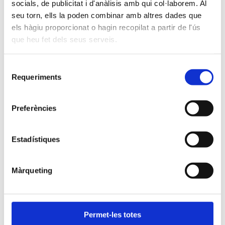
Làctics
socials, de publicitat i d'anàlisis amb qui col·laborem. Al
seu torn, ells la poden combinar amb altres dades que
Patates
els hàgiu proporcionat o hagin recopilat a partir de l'ús
Tots els productes
que heu fet dels seus serveis.
On ens trobaràs
Selecció
Requeriments
Pots comprar els nostres productes a la nostra
de
Agrobotiga
ubicada a la nostra explotació d’Aravell.
consentiment
Preferències
També als següents comerços:
Estadístiques
La Seu d’Urgell
Màrqueting
– Aviram Paquita
– Carnisseria Charlie
– Formatgeria Eugene
Permet-les totes
– Supermercats Dis-Seu