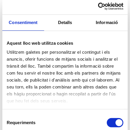
m’agrada la pinya colada. (I em pillarà la pluja.)
… o alguna cosa així:
Consentiment
Detalls
Informació
La companyia Aparells XYZ es va crear el 1971, i
Aquest lloc web utilitza cookies
ha estat proporcionant aparells de qualitat al
públic des de llavors. Ubicada a Gotham City, XYZ
Utilitzem galetes per personalitzar el contingut i els
dóna treball a més de 2.000 persones i fa tota
anuncis, oferir funcions de mitjans socials i analitzar el
mena d’accions meravelloses per a la comunitat
trànsit del lloc. També compartim la informació sobre
de Gotham.
com feu servir el nostre lloc amb els partners de mitjans
socials, de publicitat i d'anàlisis amb qui col·laborem. Al
seu torn, ells la poden combinar amb altres dades que
Com a usuari nou del WordPress, hauríeu d’anar al
els hàgiu proporcionat o hagin recopilat a partir de l'ús
tauler
per suprimir aquesta pàgina i crear pàgines
que heu fet dels seus serveis.
noves de contingut. Divertiu-vos!
Selecció
Requeriments
de